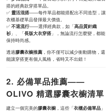
搭的經典款穿搭單品。
✅
——每件單品都能搭配出不同造型，讓
靈活混搭
衣櫃基礎單品發揮最大價值。
✅
——選擇經典款，如「
不退流行
高品質針織
」、「
」，無論流行怎麼變，都能
衫
長版大衣穿搭
保持時尚感。
透過
，你不僅可以減少衝動購物，還
膠囊衣櫥推薦
能讓穿搭更有個人風格，省時又不出錯！
2. 必備單品推薦——
OLIVO 精選膠囊衣櫥清單
建立一個完美的
，這些「
」
膠囊衣櫥
衣櫃必備單品