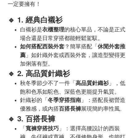
一定要擁有！
🔹 1. 經典白襯衫
白襯衫是
的核心單品，不論是正式
衣櫃整理
場合還是日常穿搭都能輕鬆駕馭。
？簡單搭配「
如何搭配西裝外套
休閒外套推
」如針織外套或西裝外套，讓造型變得更
薦
加俐落有型。
🔹 2. 高品質針織衫
秋冬季節少不了一件「
」，低
高品質針織衫
飽和色系如駝色、深藍色更能提升氣質。
針織衫的「
」：搭配長裙營造
冬季穿搭指南
優雅感，或內搭
展現簡約率性風
百搭長褲
。
🔹 3. 百搭長褲
「
」：選擇高腰設計的西裝
寬褲穿搭技巧
褲、牛仔褲或寬褲，不僅修飾身形，也能打