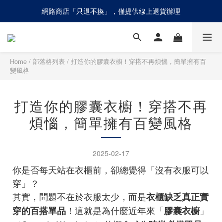
網路商店「只退不換」，僅提供線上退貨辦理
網路商店「只退不換」，僅提供線上退貨辦理
請慎防詐騙！olivo不會請您至ATM進行任何操作設定
網路商店「只退不換」，僅提供線上退貨辦理
Home
/
部落格列表
/
打造你的膠囊衣櫥！穿搭不再煩惱，簡單擁有百
變風格
打造你的膠囊衣櫥！穿搭不再
煩惱，簡單擁有百變風格
2025-02-17
你是否每天站在衣櫃前，卻總覺得「沒有衣服可以
穿」？
其實，問題不在於衣服太少，而是
衣櫃缺乏真正實
！這就是為什麼近年來「
」
穿的百搭單品
膠囊衣櫥