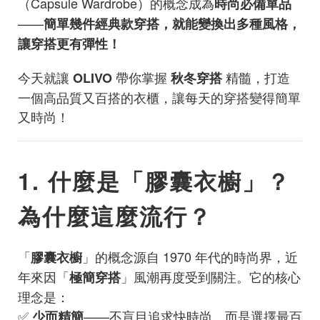
（Capsule Wardrobe）的概念成為
時尚必備單品
——
簡單幾件經典款穿搭，就能變換出多種風格，
讓穿搭更有彈性！
今天就讓
帶你掌握
精髓，打造
OLIVO
秋冬穿搭
一個高品質又百搭的衣櫃，讓每天的穿搭變得簡單
又時尚！
1. 什麼是「膠囊衣櫥」？
為什麼這麼流行？
「
」的概念源自 1970 年代的時尚界，近
膠囊衣櫥
年來因「
」風潮再度受到關注。它的核心
極簡穿搭
理念是：
✅
——不盲目追求快時尚，而是選擇最百
少而精簡