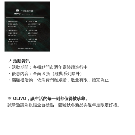
📍
活動資訊
・活動期間：各櫃點門市週年慶陸續進行中
・優惠內容：全面 8 折（經典系列除外）
・滿額禮活動：依消費門檻累贈，數量有限，贈完為止
💚
OLIVO，讓生活的每一刻都值得被珍藏。
誠摯邀請妳親臨全台櫃點，體驗秋冬新品與週年慶限定好禮。