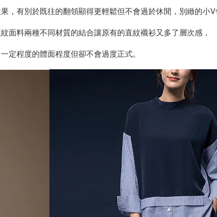
效果，
有別於既往的翻領顯得更輕鬆但不會過於休閒，
別緻的小
直紋面料兩種不同材質的結合讓原有的直紋襯衫又多了層次感，
了一定程度的體面程度但卻不會過度正式。