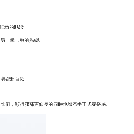
而細緻的點綴，
為另一種加乘的點綴。
褲裝都超百搭。
的比例，顯得腿部更修長的同時也增添半正式穿搭感。