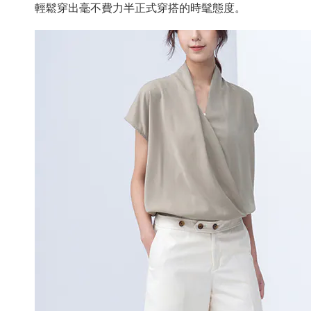
輕鬆穿出毫不費力半正式穿搭的時髦態度。