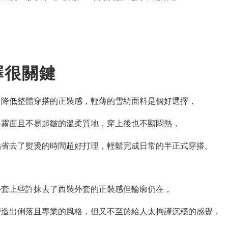
擇很關鍵
了降低整體穿搭的正裝感，輕薄的雪紡面料是個好選擇，
料霧面且不易起皺的溫柔質地，穿上後也不顯悶熱，
點省去了熨燙的時間超好打理，輕鬆完成日常的半正式穿搭。
外套上些許抹去了西裝外套的正裝感但輪廓仍在，
營造出俐落且專業的風格，但又不至於給人太拘謹沉穩的感覺，