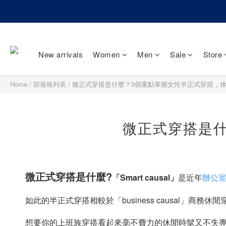
New arrivals
Women
Men
Sale
Store
Home
/
部落格列表
/
微正式穿搭是什麼？3個重點掌握女性半正式穿搭，
微正式穿搭是
微正式穿搭是什麼?
「Smart causal」
是近年
辦公
如此的半正式穿搭相較於「business causal」
想要你的上班族穿搭看起來毫不費力的休閒時髦又不失