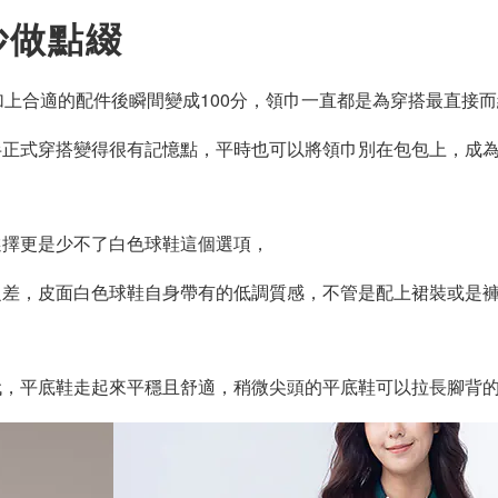
妙做點綴
加上合適的配件後瞬間變成100分，領巾一直都是為穿搭最直接
半正式穿搭變得很有記憶點，平時也可以將領巾別在包包上，成
選擇更是少不了白色球鞋這個選項，
之差，皮面白色球鞋自身帶有的低調質感，不管是配上裙裝或是
代，平底鞋走起來平穩且舒適，稍微尖頭的平底鞋可以拉長腳背