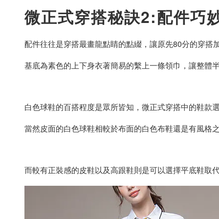
微正式穿搭秘訣2:配件巧
配件往往是穿搭最畫龍點睛的點綴，讓原先80分的穿搭
基底為素色的上下身衣著簡易的繫上一條領巾，讓整體
白色球鞋的百搭程度是眾所皆知，微正式穿搭中的鞋款
當然皮面的白色球鞋相較於布面的白色布鞋還是有風格
而較有正裝感的皮鞋以及高跟鞋則是可以選擇平底鞋取