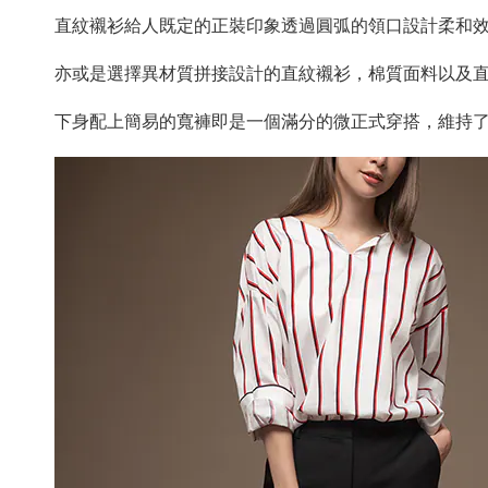
直紋襯衫給人既定的正裝印象透過圓弧的領口設計柔和
亦或是選擇異材質拼接設計的直紋襯衫，
棉質面料以及
下身配上簡易的寬褲即是一個滿分的微正式穿搭，
維持