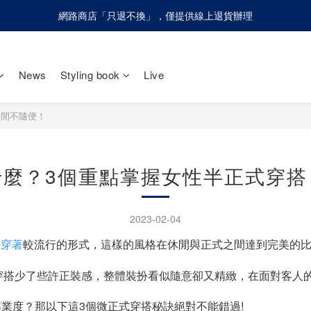
網路商店「只退不換」，僅提供線上退貨辦理
網路商店「只退不換」，僅提供線上退貨辦理
請慎防詐騙！olivo不會請您至ATM進行任何操作設定
News
Styling book
Live
網路商店「只退不換」，僅提供線上退貨辦理
休閒不隨便！
什麼？3個重點掌握女性半正式穿搭
2023-02-04
室穿著
較流行的形式，這樣的風格在休閒與正式之間達到完美的
商務休閒穿搭少了些許正裝感，整體裝扮看似隨意卻又精緻，
在面對客人
專業度？
那以下這3個微正式穿搭秘訣絕對不能錯過!