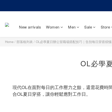
New arrivals
Women
Men
Sale
Store
Home
/
部落格列表
/
OL必學夏日辦公室職場搭配技巧｜告別每日穿搭煩惱
OL必學
現代OL在面對每日的工作壓力之餘，還需花費時間
合OL夏日穿搭，讓你輕鬆應對工作日。