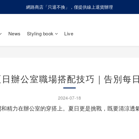
網路商店「只退不換」，僅提供線上退貨辦理
網路商店「只退不換」，僅提供線上退貨辦理
請慎防詐騙！olivo不會請您至ATM進行任何操作設定
News
Styling book
Live
網路商店「只退不換」，僅提供線上退貨辦理
夏日辦公室職場搭配技巧｜告別每
2024-07-18
和精力在辦公室的穿搭上。夏日更是挑戰，既要清涼透氣，