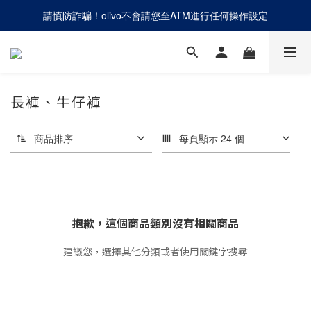
請慎防詐騙！olivo不會請您至ATM進行任何操作設定
網路商店「只退不換」，僅提供線上退貨辦理
網路商店「只退不換」，僅提供線上退貨辦理
長褲、牛仔褲
商品排序
每頁顯示 24 個
抱歉，這個商品類別沒有相關商品
建議您，選擇其他分類或者使用關鍵字搜尋