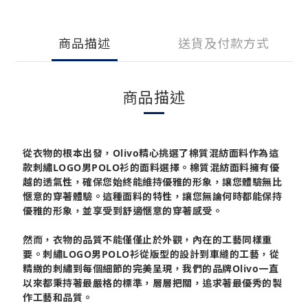
商品描述
送貨及付款方式
商品描述
從衣物的根本出發，Olivo精心挑選了棉質混紡面料作為這
款
刺繡LOGO男POLO衫
的面料選擇。棉質混紡面料擁有優
越的透氣性，確保您始終能維持優雅的形象，讓您體驗無比
愜意的穿著體驗。這種面料的特性，讓您無論何時都能保持
優雅的形象，並享受到舒適愜意的穿著感受。
然而，衣物的品質不能僅僅止於外觀，內在的工藝同樣重
要。
刺繡LOGO男POLO衫
從版型的設計到車縫的工藝，從
精緻的刺繡到每個細節的完美呈現，我們的品牌Olivo一直
以來都秉持著最嚴格的標準，層層把關，追求著最優秀的製
作工藝和品質。