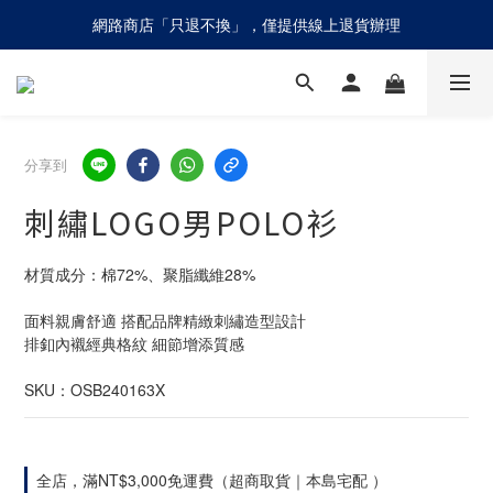
網路商店「只退不換」，僅提供線上退貨辦理
網路商店「只退不換」，僅提供線上退貨辦理
請慎防詐騙！olivo不會請您至ATM進行任何操作設定
網路商店「只退不換」，僅提供線上退貨辦理
分享到
刺繡LOGO男POLO衫
材質成分：棉72%、聚脂纖維28%
面料親膚舒適 搭配品牌精緻刺繡造型設計
排釦內襯經典格紋 細節增添質感
SKU：OSB240163X
全店，滿NT$3,000免運費（超商取貨｜本島宅配 ）