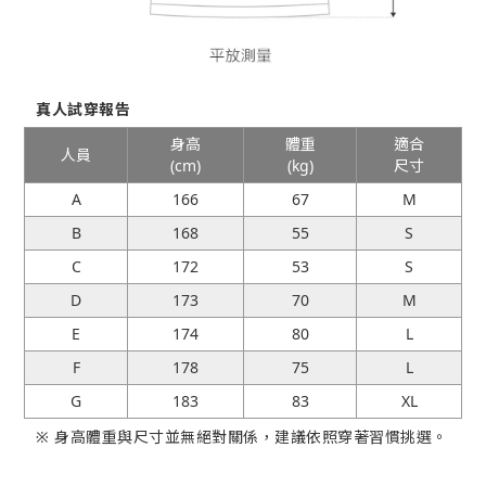
真人試穿報告
身高
體重
適合
人員
(cm)
(kg)
尺寸
A
166
67
M
B
168
55
S
C
172
53
S
D
173
70
M
E
174
80
L
F
178
75
L
G
183
83
XL
※ 身高體重與尺寸並無絕對關係，建議依照穿著習慣挑選。