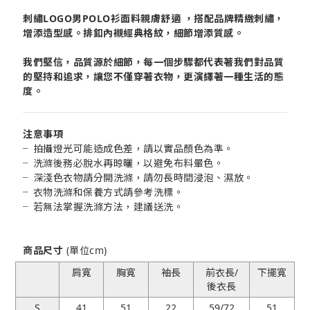
刺繡LOGO男POLO衫
面料親膚舒適 ，搭配品牌精緻刺繡，
增添造型感。排釦內襯經典格紋，細節增添質感。
我們堅信，品質源於細節，每一個步驟都代表著我們對品質
的堅持和追求，讓您不僅穿著衣物，更演繹著一種生活的態
度。
注意事項
╴拍攝燈光可能造成色差，請以實品顏色為準。
╴洗滌後務必脫水再晾曬，以避免布料暈色。
╴深淺色衣物請分開洗滌，
請勿長時間浸泡、濕放。
╴衣物洗滌和保養方式請參考洗標。
╴若無法掌握洗滌方法，建議送洗。
商品尺寸
(單位cm)
肩寬
胸寬
袖長
前衣長/
下擺寬
後衣長
S
41
51
22
59/72
51