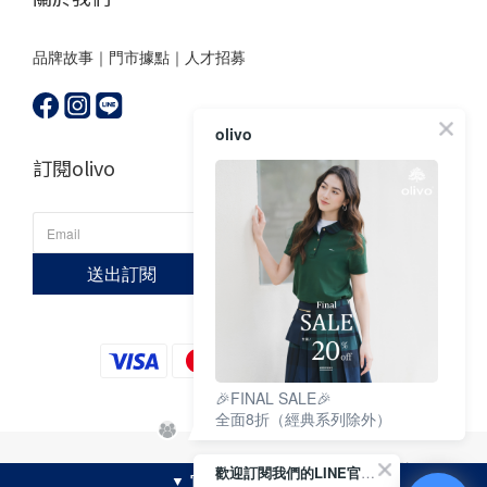
品牌故事
｜
門市據點
｜
人才招募
olivo
訂閱olivo
送出訂閱
🎉FINAL SALE🎉
全面8折（經典系列除外）
© 2022 olivo. All rights reserved. 千靖國際股份有限公司｜統一編號 27702969
歡迎訂閱我們的LINE官方帳號
▼ 官網限定特惠 |活動