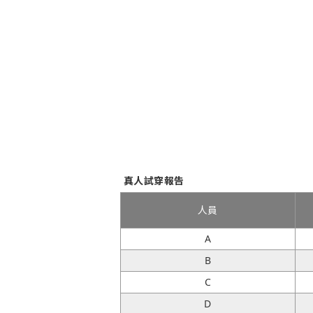
真人試穿報告
人員
A
B
C
D