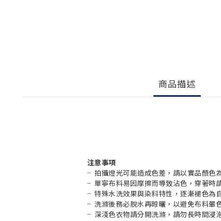
商品描述
注意事項
╴拍攝燈光可能造成色差，請以實品顏色
╴
單寧布料易因摩擦而導致沾色，穿著時
╴特殊水洗效果與染料特性，逐漸褪色為
╴
洗滌後務必脫水再晾曬，以避免布料暈
╴
深淺色衣物請分開洗滌，
請勿長時間浸