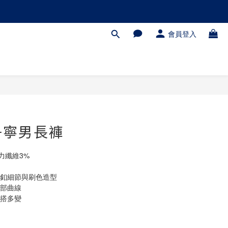
會員登入
丹寧男長褲
力纖維3%
銅釦細節與刷色造型
腿部曲線
百搭多變