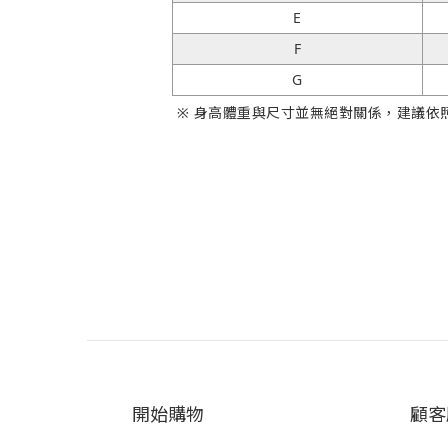
E
F
G
※ 身高體重與尺寸並無絕對關係，建議依
開始購物
顧客