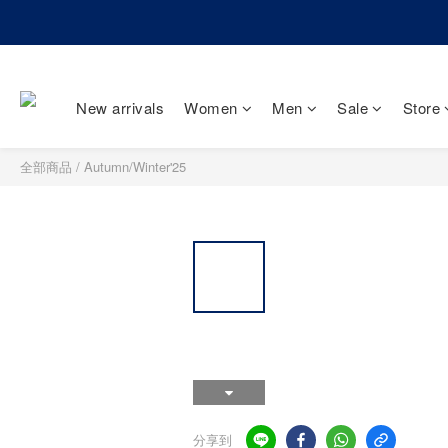
New arrivals
Women
Men
Sale
Store
全部商品
/
Autumn/Winter'25
分享到