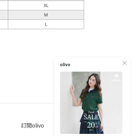
XL
M
L
olivo
訂閱olivo