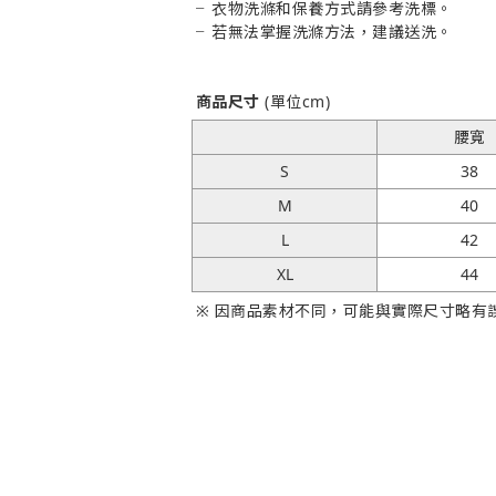
╴
衣物洗滌和保養方式請參考洗標。
╴
若無法掌握洗滌方法，建議送洗。
商品尺寸
(單位cm)
腰寬
S
38
M
40
L
42
XL
44
※ 因商品素材不同，可能與實際尺寸略有