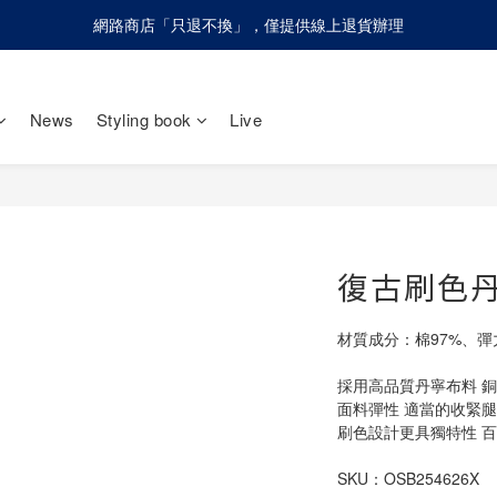
網路商店「只退不換」，僅提供線上退貨辦理
網路商店「只退不換」，僅提供線上退貨辦理
請慎防詐騙！olivo不會請您至ATM進行任何操作設定
News
Styling book
Live
網路商店「只退不換」，僅提供線上退貨辦理
復古刷色
材質成分：棉97%、彈
採用高品質丹寧布料 
面料彈性 適當的收緊
刷色設計更具獨特性 
SKU：OSB254626X