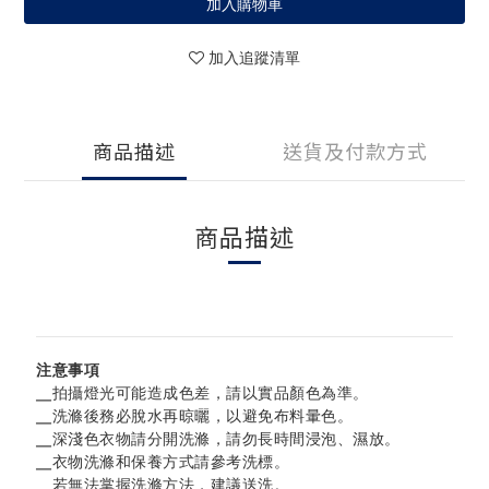
加入購物車
加入追蹤清單
商品描述
送貨及付款方式
商品描述
注意事項
╴拍攝燈光可能造成色差，請以實品顏色為準。
╴洗滌後務必脫水再晾曬，以避免布料暈色。
╴深淺色衣物請分開洗滌，
請勿長時間浸泡、濕放。
╴衣物洗滌和保養方式請參考洗標。
╴若無法掌握洗滌方法，建議送洗。