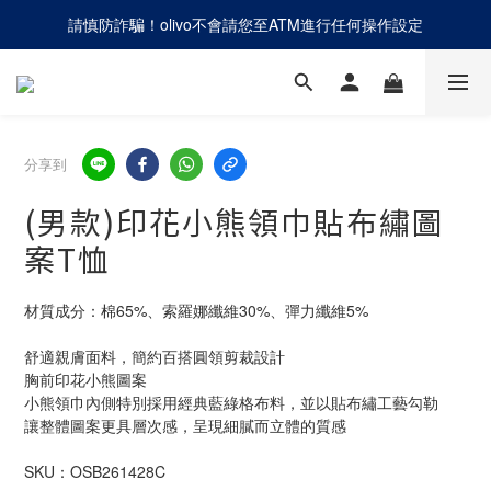
請慎防詐騙！olivo不會請您至ATM進行任何操作設定
網路商店「只退不換」，僅提供線上退貨辦理
網路商店「只退不換」，僅提供線上退貨辦理
分享到
(男款)印花小熊領巾貼布繡圖
案T恤
材質成分：棉65%、索羅娜纖維30%、彈力纖維5%
舒適親膚面料，簡約百搭圓領剪裁設計
胸前印花小熊圖案
小熊領巾內側特別採用經典藍綠格布料，並以貼布繡工藝勾勒
讓整體圖案更具層次感，呈現細膩而立體的質感
SKU：OSB261428C