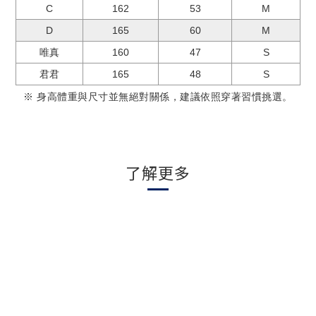
C
162
53
M
D
165
60
M
唯真
160
47
S
君君
165
48
S
※ 身高體重與尺寸並無絕對關係，建議依照穿著習慣挑選。
了解更多