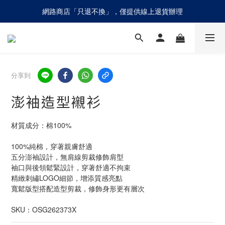
網路商店「只退不換」，僅提供線上退貨辦理
網路商店「只退不換」，僅提供線上退貨辦理
請慎防詐騙！olivo不會請您至ATM進行任何操作設定
網路商店「只退不換」，僅提供線上退貨辦理
分享到
澎袖造型襯衫
材質成分：棉100%
100%純棉，穿著親膚舒適
五分澎袖設計，無肩線剪裁修飾肩型
袖口與後領鬆緊設計，穿著舒適不拘束
精緻刺繡LOGO細節，增添質感亮點
寬鬆版型搭配造型剪裁，修飾身形更有層次
SKU：OSG262373X