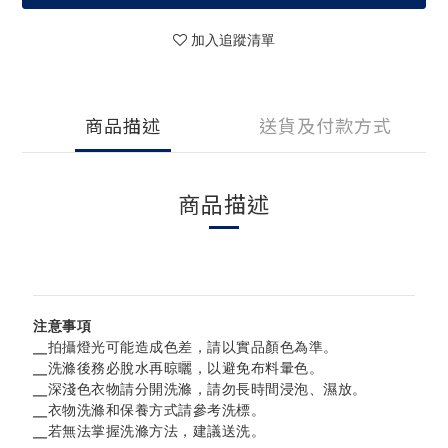
加入追蹤清單
商品描述
送貨及付款方式
商品描述
注意事項
╴拍攝燈光可能造成色差，請以實品顏色為準。
╴洗滌後務必脫水再晾曬，以避免布料暈色。
╴深淺色衣物請分開洗滌，
請勿長時間浸泡、濕放。
╴衣物洗滌和保養方式請參考洗標。
╴若無法掌握洗滌方法，建議送洗。