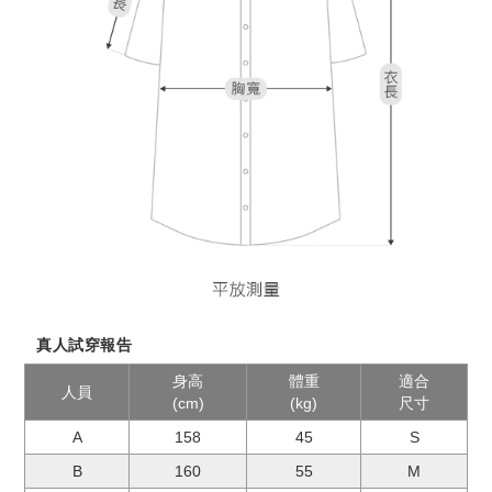
真人試穿報告
身高
體重
適合
人員
(cm)
(kg)
尺寸
A
158
45
S
B
160
55
M