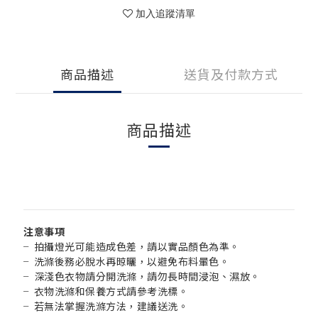
加入追蹤清單
商品描述
送貨及付款方式
商品描述
注意事項
╴拍攝燈光可能造成色差，請以實品顏色為準。
╴洗滌後務必脫水再晾曬，以避免布料暈色。
╴深淺色衣物請分開洗滌，
請勿長時間浸泡、濕放。
╴衣物洗滌和保養方式請參考洗標。
╴若無法掌握洗滌方法，建議送洗。