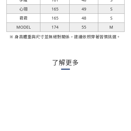
心翎
165
49
S
君君
165
48
S
MODEL
174
55
M
※ 身高體重與尺寸並無絕對關係，建議依照穿著習慣挑選。
了解更多