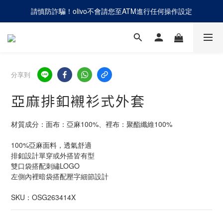
請慎防詐騙！olivo不會請您至ATM進行任何操作設定
網路商店「只退不換」，僅提供線上退貨辦理
網路商店「只退不換」，僅提供線上退貨辦理
分享到
亞麻排釦襯衫式外套
材質成分：面布：亞麻100%、裡布：聚酯纖維100%
100%亞麻面料，透氣舒適
排釦設計單穿或外搭皆有型
雙口袋搭配刺繡LOGO
左側內裡暗袋搭配壓字細節設計
SKU：OSG263414X