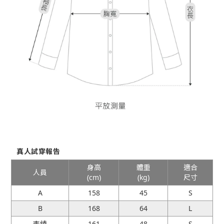
真人試穿報告
身高
體重
適合
人員
(cm)
(kg)
尺寸
A
158
45
S
B
168
64
L
李綾
161
48
S