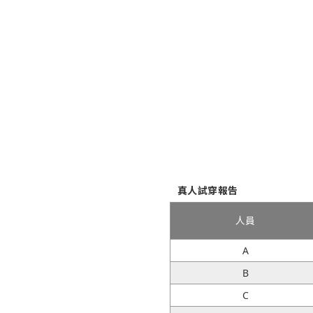
真人試穿報告
人員
A
B
C