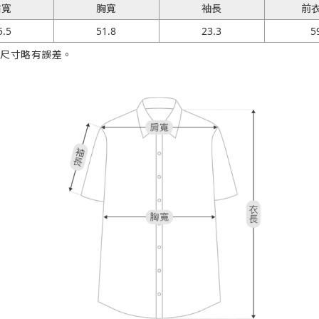
肩寬
胸寬
袖長
前
5.5
51.8
23.3
5
際尺寸略有誤差。