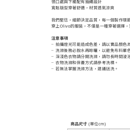
領口處與下襬配有抽繩設計
寬鬆版型穿著舒適，材質透氣涼爽
我們堅信，細節決定品質，每一個製作環
穿上Olivo的服裝，不僅是一種穿著選擇
注意事項
╴拍攝燈光可能造成色差，請以實品顏色
╴洗滌後務必脫水再晾曬，以避免布料暈
╴深淺色衣物請分開洗滌，
請勿長時間浸
╴衣物洗滌和保養方式請參考洗標。
╴若無法掌握洗滌方法，建議送洗。
商品尺寸
(單位cm)