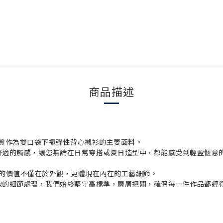
商品描述
品質棉質作為雙口袋下襬彈性背心襯衫的主要面料。
舒適的觸感，讓您無論在日常穿搭或夏日造型中，都能感受到輕盈愜意
衣物的價值不僅在於外觀，更體現在內在的工藝細節。
線的細節處理，我們始終堅守高標準，層層把關，確保每一件作品都經