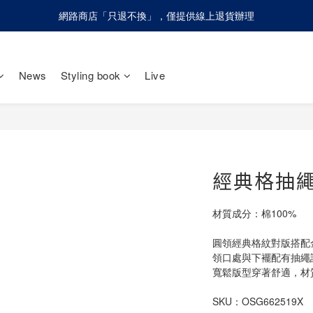
網路商店「只退不換」，僅提供線上退貨辦理
網路商店「只退不換」，僅提供線上退貨辦理
請慎防詐騙！olivo不會請您至ATM進行任何操作設定
News
Styling book
Live
網路商店「只退不換」，僅提供線上退貨辦理
經典格抽
材質成分：棉100%
圓領經典格紋對版搭配
領口處與下襬配有抽繩
寬鬆版型穿著舒適，材
SKU：OSG662519X