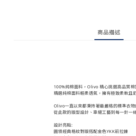
商品描述
100%純棉面料，Olivo 精心挑選高
精選純棉面料輕柔透氣，擁有極致柔軟且
Olivo一直以來都秉持著最嚴格的標準
從此款的版型設計、車縫工藝到每一針一
設計亮點:
圓領經典格紋對版搭配金色YKK前拉鍊