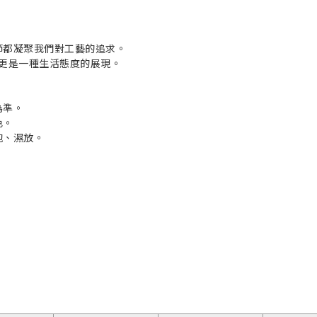
節都凝聚我們對工藝的追求。
，更是一種生活態度的展現。
為準。
色。
泡、濕放。