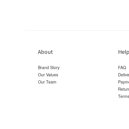
About
Hel
Brand Story
FAQ
Our Values
Deliv
Our Team
Paym
Retur
Terms