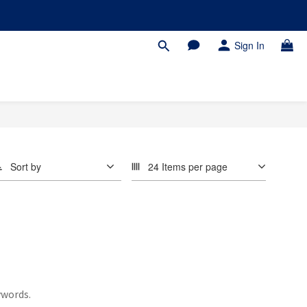
Sign In
Sort by
24 Items per page
ywords.