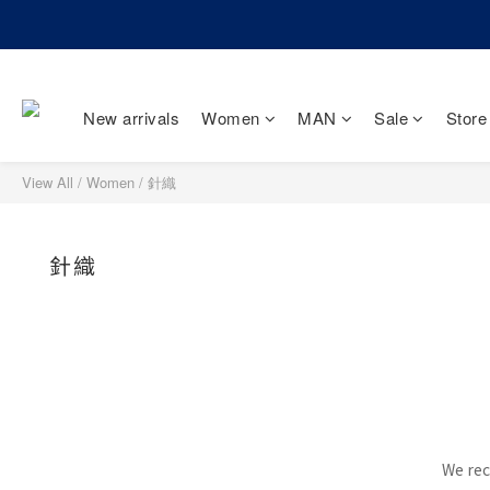
New arrivals
Women
MAN
Sale
Store
View All
/
Women
/
針織
針織
We rec